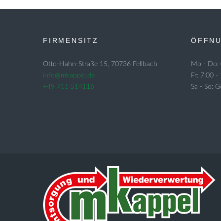
FIRMENSITZ
ÖFFNU
Otto-Hahn-Straße 15, 70736 Fellbach
Mo - Do: 
info@mkappel.de
Fr: 7:00 -
+49 711 514116
Sa - So: 