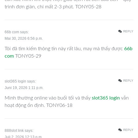
trình đơn giản, chỉ mất 2-3 phút. TONY05-28
REPLY
66b com
says:
Mai 30, 2026 6:56 p.m.
Tôi đã tìm kiếm thông tin này rất lâu, may mà thấy được
66b
com
TONY05-29
REPLY
slot365 login
says:
Juni 19, 2026 1:11 p.m.
Mình thường online vào buổi tối và thấy
slot365 login
vẫn
hoạt động ổn định. TONY06-18
REPLY
888slot link
says:
Juli 2, 2026 12:13 p.m.