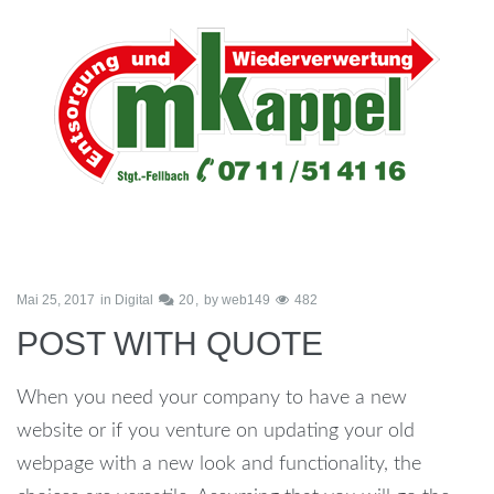
Mai 25, 2017
in
Digital
20
by
web149
482
POST WITH QUOTE
When you need your company to have a new
website or if you venture on updating your old
webpage with a new look and functionality, the